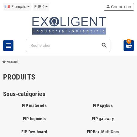
Français
EUR €
person
Connexion
0
view_headline
search
Accueil
PRODUITS
Sous-catégories
FIP matériels
FIP spybus
FIP logiciels
FIP gateway
FIP Dev-board
FIPBox-MultiCom