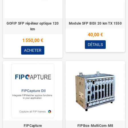
GOFIP SFP répéteur optique 120
Module SFP BIDI 20 km TX 1550
km
40,00 €
1 550,00 €
DÉTAILS
ACHETER
FIPCapture
FIPBox-MultiCom-M8