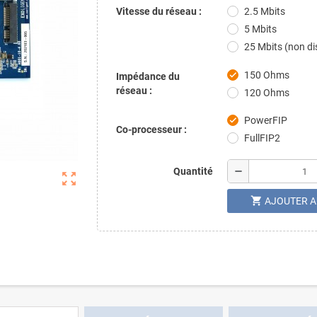
Vitesse du réseau :
2.5 Mbits
5 Mbits
25 Mbits (non di
150 Ohms
check
Impédance du
réseau :
120 Ohms
PowerFIP
check
Co-processeur :
FullFIP2
remove
Quantité
zoom_out_map
shopping_cart
AJOUTER A