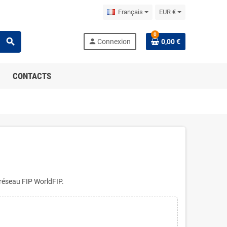
Français
EUR €
0
search
person
Connexion
0,00 €
CONTACTS
 réseau FIP WorldFIP.