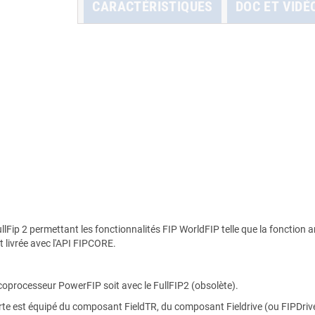
CARACTÉRISTIQUES
DOC ET VIDÉ
ESCRIPTION
ullFip 2 permettant les fonctionnalités FIP WorldFIP telle que la fonctio
st livrée avec l'API FIPCORE.
 coprocesseur PowerFIP soit avec le FullFIP2 (obsolète).
arte est équipé du composant FieldTR, du composant Fieldrive (ou FIPDrive