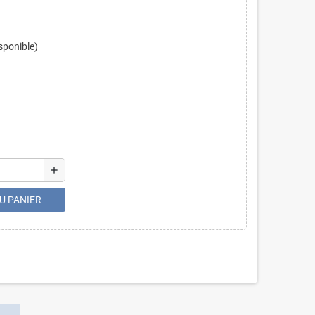
sponible)
add
U PANIER