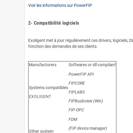
Voir les informations sur PowerFIP
.
2- Compatibilité logiciels
.
Exoligent met à jour régulièrement ces drivers, logiciels, 
fonction des demandes de ses clients.
.
Manufacturers
Softwares or dll compliant
PowerFIP API
FIPCORE
Systems compatibles
FIPLABS
EXOLIGENT
FIPBusbview (Win)
FIP-OPC
FDM
(FIP device manager)
Other system