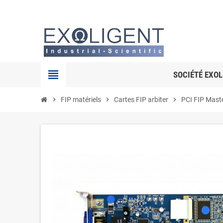
view_headline
SOCIÉTÉ EXOL
chevron_right
FIP matériels
chevron_right
Cartes FIP arbiter
chevron_right
PCI FIP Maste