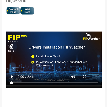
FIP/WorldFIP.
.
.
.