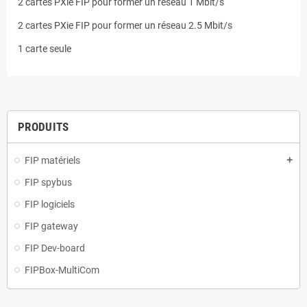
2 cartes PXie FIP pour former un réseau 1 Mbit/s
2 cartes PXie FIP pour former un réseau 2.5 Mbit/s
1 carte seule
PRODUITS
FIP matériels
add
FIP spybus
FIP logiciels
FIP gateway
FIP Dev-board
FIPBox-MultiCom