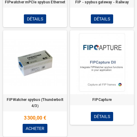
FIPwatcher mPCIe spybus Ethernet
FIP - spybus gateway - Railway
DÉTAILS
DÉTAILS
FIPWatcher spybus (Thunderbolt
FIPCapture
4/3)
DÉTAILS
3 300,00 €
ACHETER