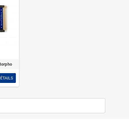
Morpho
ÉTAILS