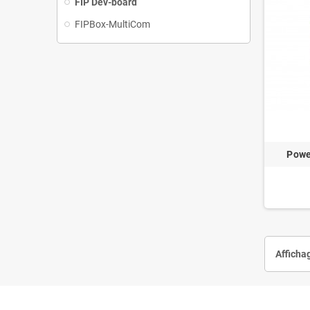
FIP Dev-board
FIPBox-MultiCom
Powe
Affichag