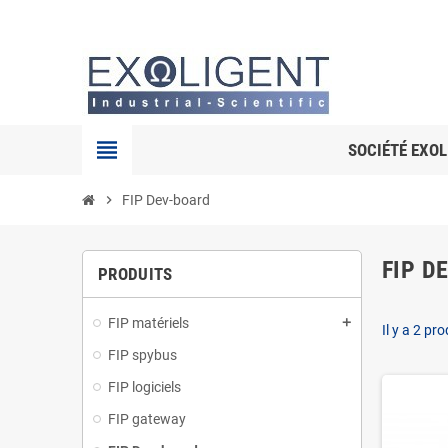
view_headline
SOCIÉTÉ EXOL
chevron_right
FIP Dev-board
FIP D
PRODUITS
FIP matériels
add
Il y a 2 pro
FIP spybus
FIP logiciels
FIP gateway