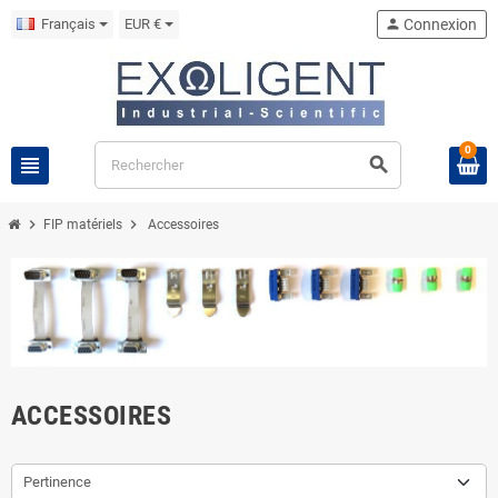
Français
EUR €
person
Connexion
0
view_headline
search
chevron_right
chevron_right
FIP matériels
Accessoires
ACCESSOIRES
Pertinence