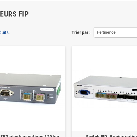
EURS FIP
duits.
Trier par :
Pertinence
SFP répéteur optique 120 km
Switch FIP- 8 voies optiq