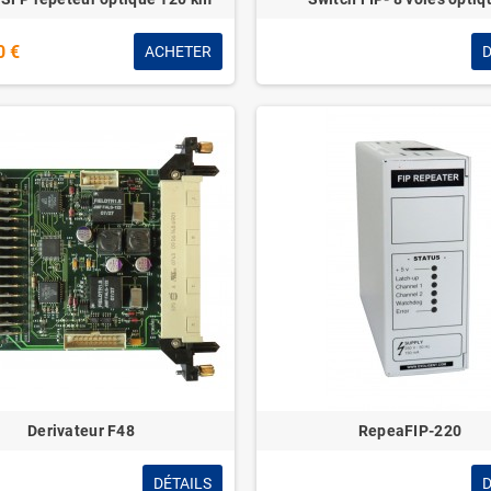
0 €
ACHETER
D
Derivateur F48
RepeaFIP-220
DÉTAILS
D