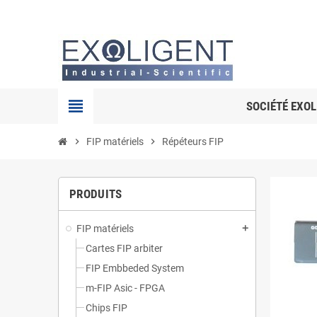
view_headline
SOCIÉTÉ EXOL
chevron_right
FIP matériels
chevron_right
Répéteurs FIP
PRODUITS
FIP matériels
add
Cartes FIP arbiter
FIP Embbeded System
m-FIP Asic - FPGA
Chips FIP