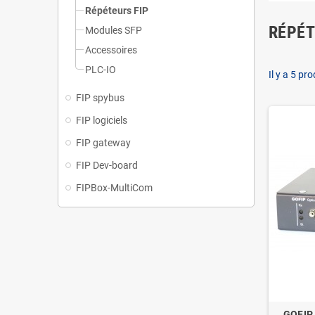
Répéteurs FIP
RÉPÉT
Modules SFP
Accessoires
PLC-IO
Il y a 5 pro
FIP spybus
FIP logiciels
FIP gateway
FIP Dev-board
FIPBox-MultiCom
GOFIP 