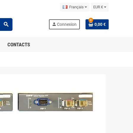
Français
EUR €
0
search
person
Connexion
0,00 €
CONTACTS