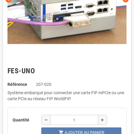
FES-UNO
Référence
207-020
Système embarqué pour connecter une carte FIP mPCIe ou une
carte PCIe au réseau FIP WorldFIP.
remove
add
Quantité
shopping_cart
AJOUTER AU PANIER