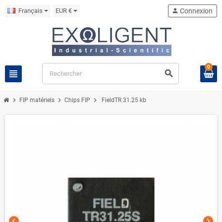
Français
EUR €
person
Connexion
0
view_headline
search
chevron_right
chevron_right
chevron_right
FIP matériels
Chips FIP
FieldTR 31.25 kb
chevron_left
chevron_right