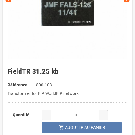
FieldTR 31.25 kb
Référence
800-103
Transformer for FIP WorldFIP network
remove
add
Quantité
shopping_cart
AJOUTER AU PANIER